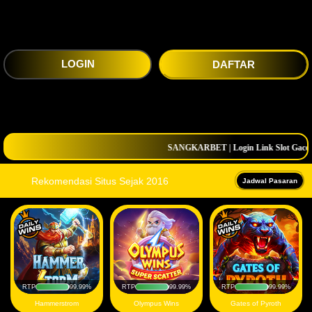
LOGIN
DAFTAR
SANGKARBET | Login Link Slot Gacor O
Rekomendasi Situs Sejak 2016
Jadwal Pasaran
RTP
99.99%
RTP
99.99%
RTP
99.99%
Hammerstrom
Olympus Wins
Gates of Pyroth